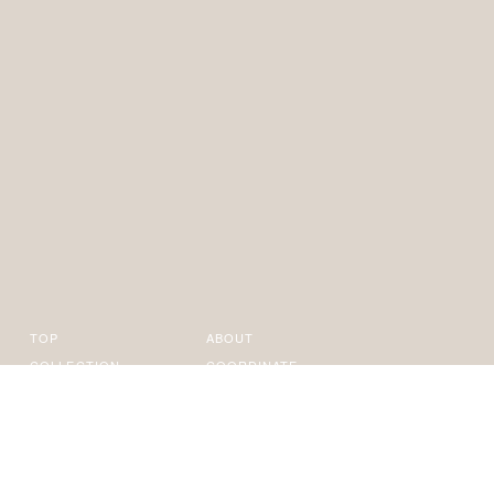
TOP
ABOUT
COLLECTION
COORDINATE
NEWS
ONLINE STORE
CONTACT