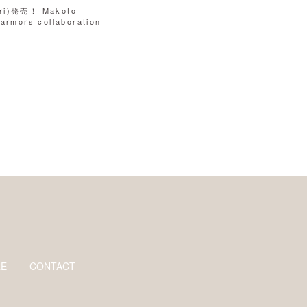
fri)発売！ Makoto
rmors collaboration
RE
CONTACT