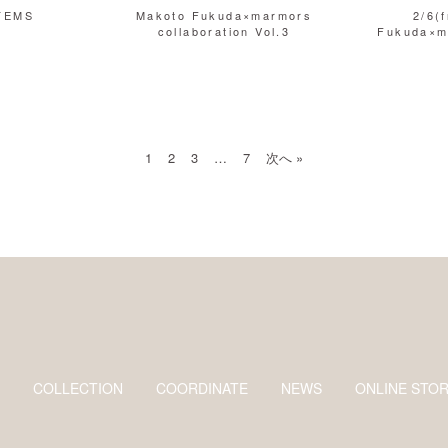
TEMS
Makoto Fukuda×marmors
2/6(
collaboration Vol.3
Fukuda×ma
1
2
3
…
7
次へ »
COLLECTION
COORDINATE
NEWS
ONLINE STO