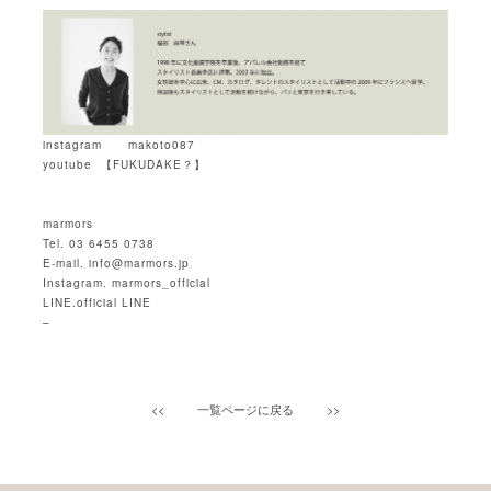
instagram
makoto087
youtube
【
FUKUDAKE
？】
marmors
Tel. 03 6455 0738
E-mail.
info@marmors.jp
Instagram.
marmors_official
LINE.
official LINE
–
<<
一覧ページに戻る
>>